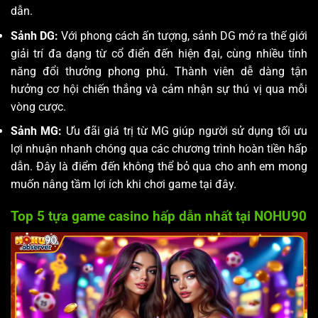
dẫn.
Sảnh DG:
Với phong cách ấn tượng, sảnh DG mở ra thế giới
giải trí đa dạng từ cổ điển đến hiện đại, cùng nhiều tính
năng đổi thưởng phong phú. Thành viên dễ dàng tận
hưởng cơ hội chiến thắng và cảm nhận sự thú vị qua mỗi
vòng cược.
Sảnh MG:
Ưu đãi giá trị từ MG giúp người sử dụng tối ưu
lợi nhuận nhanh chóng qua các chương trình hoàn tiền hấp
dẫn. Đây là điểm đến không thể bỏ qua cho anh em mong
muốn nâng tầm lợi ích khi chơi game tại đây.
Top 5 tựa game casino hấp dẫn nhất tại NOHU90