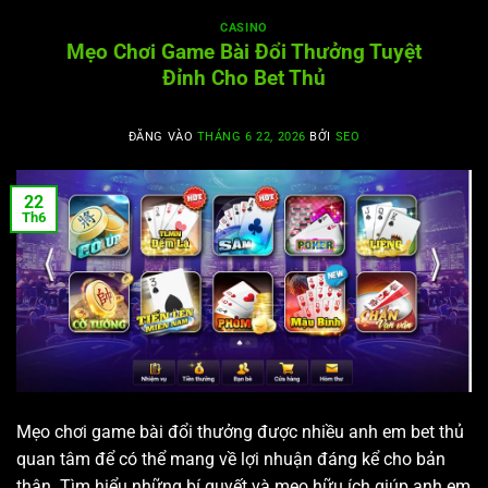
CASINO
Mẹo Chơi Game Bài Đổi Thưởng Tuyệt
Đỉnh Cho Bet Thủ
ĐĂNG VÀO
THÁNG 6 22, 2026
BỞI
SEO
22
Th6
Mẹo chơi game bài đổi thưởng được nhiều anh em bet thủ
quan tâm để có thể mang về lợi nhuận đáng kể cho bản
thân. Tìm hiểu những bí quyết và mẹo hữu ích giúp anh em