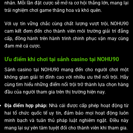
nhân. Mỗi lần đặt cược sẽ mở ra cơ hội thắng lớn, mang lại
trải nghiệm chơi game thăng hoa và khó quên.
Với uy tín vững chắc cùng chất lượng vượt trội, NOHU90
cam kết đem đến cho thành viên môi trường giải trí đẳng
cấp, đồng hành trên hành trình chinh phục vận may cùng
đam mê cá cược.
Ưu điểm khi chơi tại sảnh casino tại NOHU90
Sảnh casino tại NOHU90 mang đến cho người chơi một
không gian giải trí đỉnh cao với nhiều ưu thế nổi trội. Hãy
cùng tìm hiểu những điểm nổi trội trở thành lựa chọn hàng
đầu của người tham gia trên thị trường hiện nay.
Địa điểm hợp pháp:
Nhà cái được cấp phép hoạt động từ
hai tổ chức quốc tế uy tín, đảm bảo mọi hoạt động luôn
minh bạch và tuân thủ pháp luật nghiêm ngặt. Điều này
mang lại sự yên tâm tuyệt đối cho thành viên khi tham gia.