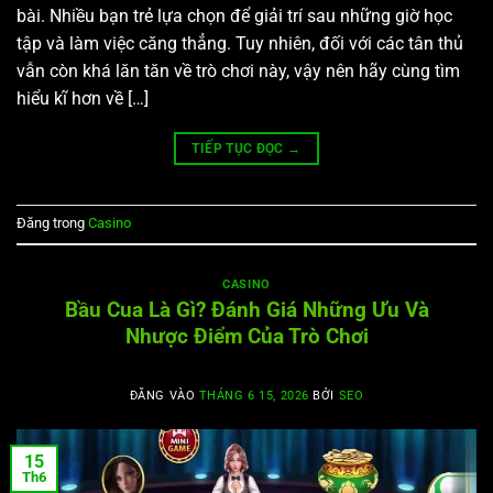
bài. Nhiều bạn trẻ lựa chọn để giải trí sau những giờ học
tập và làm việc căng thẳng. Tuy nhiên, đối với các tân thủ
vẫn còn khá lăn tăn về trò chơi này, vậy nên hãy cùng tìm
hiểu kĩ hơn về […]
TIẾP TỤC ĐỌC
→
Đăng trong
Casino
CASINO
Bầu Cua Là Gì? Đánh Giá Những Ưu Và
Nhược Điểm Của Trò Chơi
ĐĂNG VÀO
THÁNG 6 15, 2026
BỞI
SEO
15
Th6