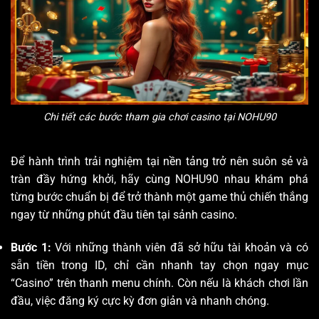
Chi tiết các bước tham gia chơi casino tại NOHU90
Để hành trình trải nghiệm tại nền tảng trở nên suôn sẻ và
tràn đầy hứng khởi, hãy cùng NOHU90 nhau khám phá
từng bước chuẩn bị để trở thành một game thủ chiến thắng
ngay từ những phút đầu tiên tại sảnh casino.
Bước 1:
Với những thành viên đã sở hữu tài khoản và có
sẵn tiền trong ID, chỉ cần nhanh tay chọn ngay mục
“Casino” trên thanh menu chính. Còn nếu là khách chơi lần
đầu, việc đăng ký cực kỳ đơn giản và nhanh chóng.