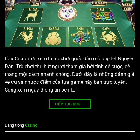
Bầu Cua được xem là trò chơi quốc dân mỗi dịp tết Nguyên
Đán. Trò chơi thu hút người tham gia bởi tính dễ cược, dễ
thắng một cách nhanh chóng. Dưới đây là những đánh giá
về ưu và nhược điểm của tựa game này bản trực tuyến.
Cùng xem ngay thông tin bên […]
TIẾP TỤC ĐỌC
→
Đăng trong
Casino