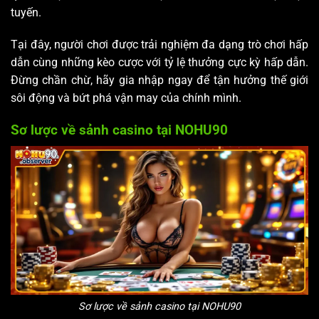
tuyến.
Tại đây, người chơi được trải nghiệm đa dạng trò chơi hấp
dẫn cùng những kèo cược với tỷ lệ thưởng cực kỳ hấp dẫn.
Đừng chần chừ, hãy gia nhập ngay để tận hưởng thế giới
sôi động và bứt phá vận may của chính mình.
Sơ lược về sảnh casino tại NOHU90
Sơ lược về sảnh casino tại NOHU90