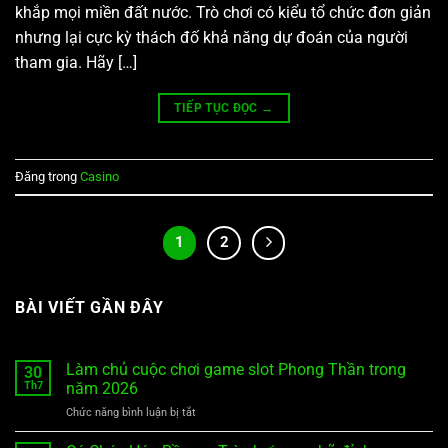
khắp mọi miền đất nước. Trò chơi có kiểu tổ chức đơn giản
nhưng lại cực kỳ thách đố khả năng dự đoán của người
tham gia. Hãy […]
TIẾP TỤC ĐỌC
→
Đăng trong
Casino
1
2
BÀI VIẾT GẦN ĐÂY
Làm chủ cuộc chơi game slot Phong Thần trong
30
Th7
năm 2026
Chức năng bình luận bị tắt
ở
Làm
chủ