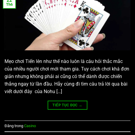
22
Th6
Mẹo chơi Tiến lên như thế nào luôn là câu hỏi thắc mắc
của nhiều người chơi mới tham gia. Tuy cách chơi khá đơn
giản nhưng không phải ai cũng có thể dành được chiến
thắng ngay từ lần đầu. Hãy cùng đi tìm câu trả lời qua bài
viết dưới đây của Nohu […]
TIẾP TỤC ĐỌC
→
Đăng trong
Casino