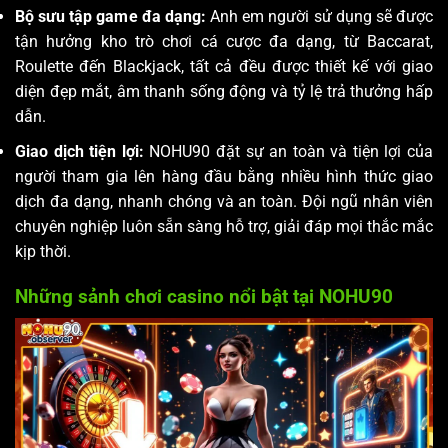
Bộ sưu tập game đa dạng:
Anh em người sử dụng sẽ được
tận hưởng kho trò chơi cá cược đa dạng, từ Baccarat,
Roulette đến Blackjack, tất cả đều được thiết kế với giao
diện đẹp mắt, âm thanh sống động và tỷ lệ trả thưởng hấp
dẫn.
Giao dịch tiện lợi:
NOHU90 đặt sự an toàn và tiện lợi của
người tham gia lên hàng đầu bằng nhiều hình thức giao
dịch đa dạng, nhanh chóng và an toàn. Đội ngũ nhân viên
chuyên nghiệp luôn sẵn sàng hỗ trợ, giải đáp mọi thắc mắc
kịp thời.
Những sảnh chơi casino nổi bật tại NOHU90